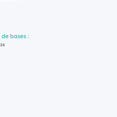
 de bases :
026