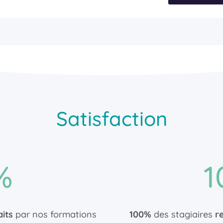
Satisfaction
%
1
aits
par nos formations​
100%
des stagiaires
r