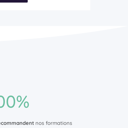
00
%
ecommandent
nos formations