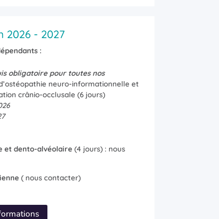
 2026 - 2027
dépendants :
is obligatoire pour toutes nos
d’ostéopathie neuro-informationnelle et
ation crânio-occlusale (6 jours)
026
27
e et dento-alvéolaire
(4 jours) : nous
nienne
( nous contacter)
 formations