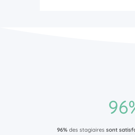
96
96%
des stagiaires
sont satisf